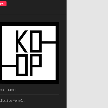
PC
O-OP MODE
ollectif de Montréal.