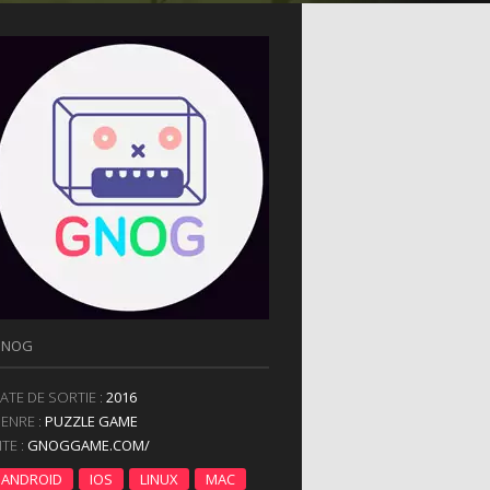
GNOG
ATE DE SORTIE :
2016
ENRE :
PUZZLE GAME
ITE :
GNOGGAME.COM/
ANDROID
IOS
LINUX
MAC